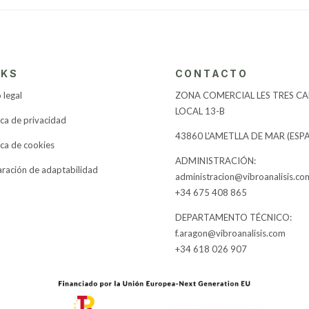
NKS
CONTACTO
 legal
ZONA COMERCIAL LES TRES CAL
LOCAL 13-B
ica de privacidad
43860 L'AMETLLA DE MAR (ESP
ica de cookies
​ADMINISTRACIÓN:
aración de adaptabilidad
administracion@vibroanalisis.co
+34 675 408 865
DEPARTAMENTO TÉCNICO:
f.aragon@vibroanalisis.com
+34 618 026 907