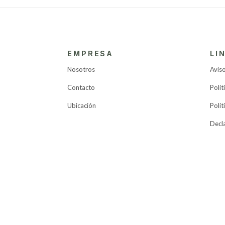
EMPRESA
LI
Nosotros
Aviso
Contacto
Polít
Ubicación
Polít
Decl