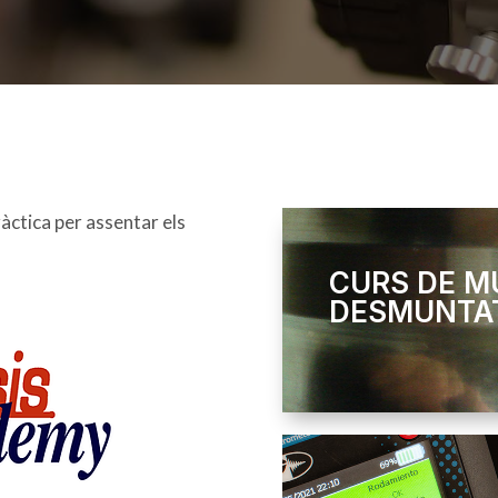
àctica per assentar els
CURS DE M
DESMUNTA