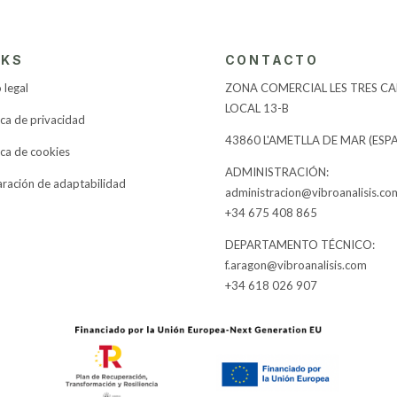
NKS
CONTACTO
 legal
ZONA COMERCIAL LES TRES CAL
LOCAL 13-B
ica de privacidad
43860 L'AMETLLA DE MAR (ESP
ica de cookies
​ADMINISTRACIÓN:
aración de adaptabilidad
administracion@vibroanalisis.co
+34 675 408 865
DEPARTAMENTO TÉCNICO:
f.aragon@vibroanalisis.com
+34 618 026 907