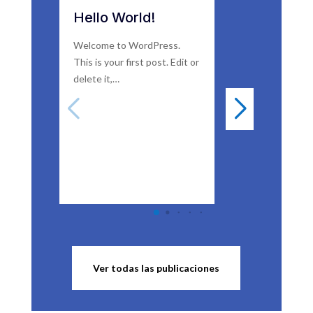
Hello World!
DSP
LOGG
Welcome to WordPress.
EXPER
This is your first post. Edit or
delete it,…
El DSP Lo
Expert es
hardware 
canal, Ana
FFT para 
Ver todas las publicaciones